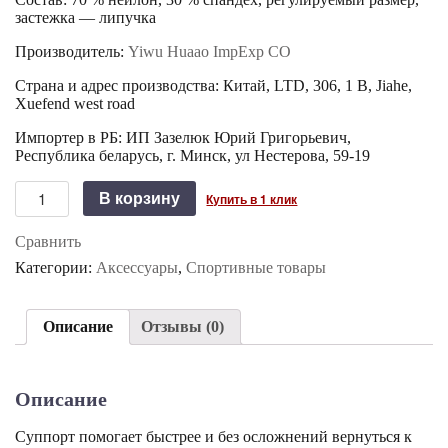
застежка — липучка
Производитель:
Yiwu Huaao ImpExp CO
Страна и адрес производства: Китай, LTD, 306, 1 B, Jiahe,
Xuefend west road
Импортер в РБ: ИП Зазелюк Юрий Григорьевич,
Республика беларусь, г. Минск, ул Нестерова, 59-19
Количество
В корзину
Купить в 1 клик
Суппорт
запястья
Сравнить
(
1шт.
Категории:
Аксессуары
,
Спортивные товары
)
Описание
Отзывы (0)
Описание
Суппорт помогает быстрее и без осложнений вернуться к