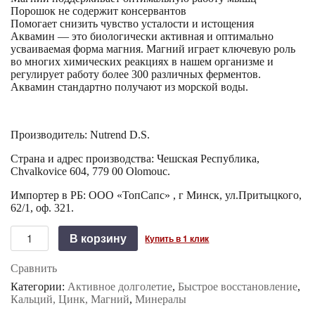
Порошок не содержит консервантов
Помогает снизить чувство усталости и истощения
Аквамин — это биологически активная и оптимально
усваиваемая форма магния. Магний играет ключевую роль
во многих химических реакциях в нашем организме и
регулирует работу более 300 различных ферментов.
Аквамин стандартно получают из морской воды.
Производитель: Nutrend D.S.
Страна и адрес производства: Чешская Республика,
Сhvalkovice 604, 779 00 Olomouc.
Импортер в РБ: ООО «ТопСапс» , г Минск, ул.Притыцкого,
62/1, оф. 321.
Количество
В корзину
Купить в 1 клик
MagnesLife
Instant
Сравнить
Drink
от
Категории:
Активное долголетие
,
Быстрое восстановление
,
Nutrend
Кальций, Цинк, Магний
,
Минералы
(300