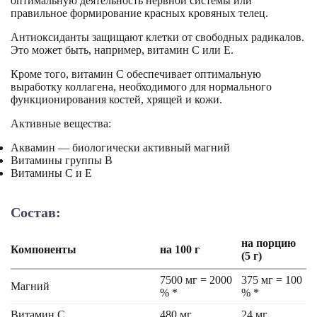
оптимальную деятельность нервной системы или
правильное формирование красных кровяных телец.
Антиоксиданты защищают клетки от свободных радикалов.
Это может быть, например, витамин С или Е.
Кроме того, витамин С обеспечивает оптимальную
выработку коллагена, необходимого для нормального
функционирования костей, хрящей и кожи.
Активные вещества:
Аквамин — биологически активный магний
Витамины группы В
Витамины С и Е
Состав:
на порцию
Компоненты
на 100 г
(5 г)
7500 мг = 2000
375 мг = 100
Магний
% *
% *
Витамин С
480 мг
24 мг