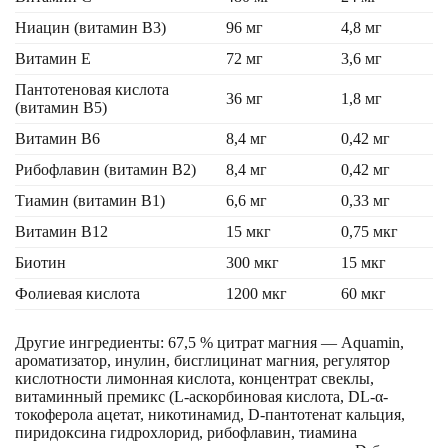
Ниацин (витамин B3)
96 мг
4,8 мг
Витамин Е
72 мг
3,6 мг
Пантотеновая кислота
36 мг
1,8 мг
(витамин B5)
Витамин В6
8,4 мг
0,42 мг
Рибофлавин (витамин B2)
8,4 мг
0,42 мг
Тиамин (витамин B1)
6,6 мг
0,33 мг
Витамин В12
15 мкг
0,75 мкг
Биотин
300 мкг
15 мкг
Фолиевая кислота
1200 мкг
60 мкг
Другие ингредиенты: 67,5 % цитрат магния — Aquamin,
ароматизатор, инулин, бисглицинат магния, регулятор
кислотности лимонная кислота, концентрат свеклы,
витаминный премикс (L-аскорбиновая кислота, DL-α-
токоферола ацетат, никотинамид, D-пантотенат кальция,
пиридоксина гидрохлорид, рибофлавин, тиамина