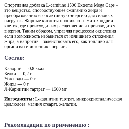
Спортивная добавка L-carnitine 1500 Extreme Mega Caps –
это вещество, способствующее сжиганию жира и
преобразованию его в активную энергию для силовых
нагрузок. Жирные кислоты проникают в митохондрии
клеток, где происходит их расщепление и производится
энергия. Таким образом, управляя процессом окисления
если возможность избавиться от излишнего отложения
жира, а напротив – задействовать его, как топливо для
организма и источник энергии.
Состав:
Калорий — 0,8 ккал
Белки — 0,2 г
Углеводы — 0 г
Жиры — 0 г
Л-Карнитин тартрат — 1500 мг
Ингредиенты:
L-карнитин тартрат, микрокристаллическая
целлюлоза, магния стеарат, желатин.
Рекомендации по применению :