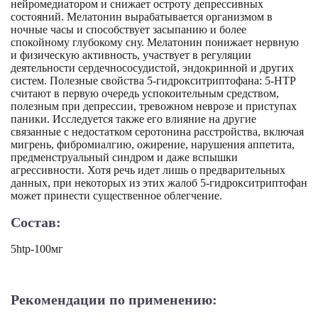
нейромедиатором и снижает остроту депрессивных
состояний. Мелатонин вырабатывается организмом в
ночные часы и способствует засыпанию и более
спокойному глубокому сну. Мелатонин понижает нервную
и физическую активность, участвует в регуляции
деятельности сердечнососудистой, эндокринной и других
систем. Полезные свойства 5-гидрокситриптофана: 5-НТР
считают в первую очередь успокоительным средством,
полезным при депрессии, тревожном неврозе и приступах
паники. Исследуется также его влияние на другие
связанные с недостатком серотонина расстройства, включая
мигрень, фибромиалгию, ожирение, нарушения аппетита,
предменструальный синдром и даже вспышки
агрессивности. Хотя речь идет лишь о предварительных
данных, при некоторых из этих жалоб 5-гидрокситриптофан
может принести существенное облегчение.
Состав:
5htp-100мг
Рекомендации по применению: