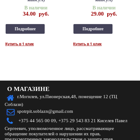
В наличии
В наличии
34.00
руб.
29.00
руб.
Подробнее
Подробнее
Купить в 1 клик
Купить в 1 клик
О МАГАЗИНЕ
г.Могилев, ул.Пионерская,48, помещение 12 (ТЦ
Соблазн)
spotrpit.soblazn@gmail.com
+375 44 565 00 09,
+375 29 543 83 21 Киселев Павел
Сергеевич, уполномоченное лицо, рассматривающее
обращение покупателей о нарушении их прав,
предусмотренных законодательством о защите прав