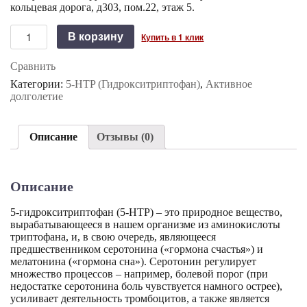
кольцевая дорога, д303, пом.22, этаж 5.
Количество
В корзину
Купить в 1 клик
5-
HTP
Сравнить
от
NATURALSUPP
Категории:
5-HTP (Гидрокситриптофан)
,
Активное
(
долголетие
120
капсул)
Описание
Отзывы (0)
Описание
5-гидрокситриптофан (5-HTP) – это природное вещество,
вырабатывающееся в нашем организме из аминокислоты
триптофана, и, в свою очередь, являющееся
предшественником серотонина («гормона счастья») и
мелатонина («гормона сна»). Серотонин регулирует
множество процессов – например, болевой порог (при
недостатке серотонина боль чувствуется намного острее),
усиливает деятельность тромбоцитов, а также является