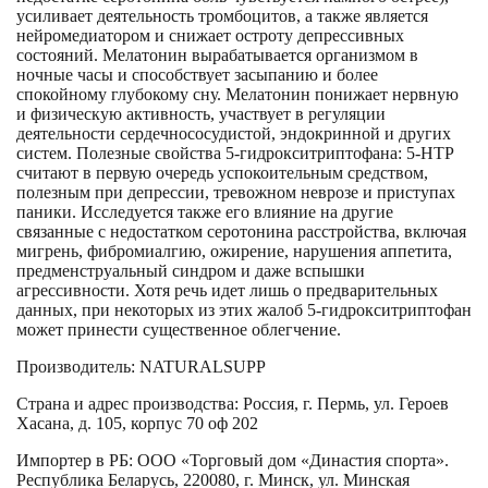
усиливает деятельность тромбоцитов, а также является
нейромедиатором и снижает остроту депрессивных
состояний. Мелатонин вырабатывается организмом в
ночные часы и способствует засыпанию и более
спокойному глубокому сну. Мелатонин понижает нервную
и физическую активность, участвует в регуляции
деятельности сердечнососудистой, эндокринной и других
систем. Полезные свойства 5-гидрокситриптофана: 5-НТР
считают в первую очередь успокоительным средством,
полезным при депрессии, тревожном неврозе и приступах
паники. Исследуется также его влияние на другие
связанные с недостатком серотонина расстройства, включая
мигрень, фибромиалгию, ожирение, нарушения аппетита,
предменструальный синдром и даже вспышки
агрессивности. Хотя речь идет лишь о предварительных
данных, при некоторых из этих жалоб 5-гидрокситриптофан
может принести существенное облегчение.
Производитель: NATURALSUPP
Страна и адрес производства: Россия, г. Пермь, ул. Героев
Хасана, д. 105, корпус 70 оф 202
Импортер в РБ: ООО «Торговый дом «Династия спорта».
Республика Беларусь, 220080, г. Минск, ул. Минская