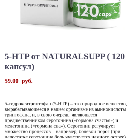
5-HTP от NATURALSUPP ( 120
капсул)
59.00
руб.
5-гидрокситриптофан (5-HTP) – это природное вещество,
вырабатывающееся в нашем организме из аминокислоты
триптофана, и, в свою очередь, являющееся
предшественником серотонина («гормона счастья») и
мелатонина («гормона сна»). Серотонин регулирует
множество процессов – например, болевой порог (при
недостатке серотонина боль чувствуется намного острее),